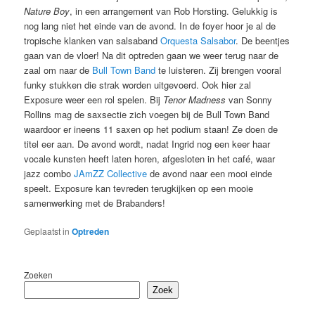
Nature Boy
, in een arrangement van Rob Horsting. Gelukkig is
nog lang niet het einde van de avond. In de foyer hoor je al de
tropische klanken van salsaband
Orquesta Salsabor
. De beentjes
gaan van de vloer! Na dit optreden gaan we weer terug naar de
zaal om naar de
Bull Town Band
te luisteren. Zij brengen vooral
funky stukken die strak worden uitgevoerd. Ook hier zal
Exposure weer een rol spelen. Bij
Tenor Madness
van Sonny
Rollins mag de saxsectie zich voegen bij de Bull Town Band
waardoor er ineens 11 saxen op het podium staan! Ze doen de
titel eer aan. De avond wordt, nadat Ingrid nog een keer haar
vocale kunsten heeft laten horen, afgesloten in het café, waar
jazz combo
JAmZZ Collective
de avond naar een mooi einde
speelt. Exposure kan tevreden terugkijken op een mooie
samenwerking met de Brabanders!
Geplaatst in
Optreden
Zoeken
Zoek