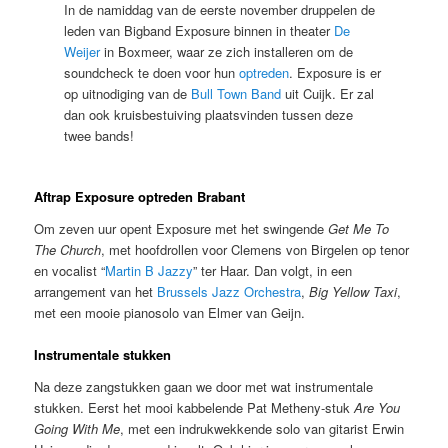
In de namiddag van de eerste november druppelen de
leden van Bigband Exposure binnen in theater
De
Weijer
in Boxmeer, waar ze zich installeren om de
soundcheck te doen voor hun
optreden
. Exposure is er
op uitnodiging van de
Bull Town Band
uit Cuijk. Er zal
dan ook kruisbestuiving plaatsvinden tussen deze
twee bands!
Aftrap Exposure optreden Brabant
Om zeven uur opent Exposure met het swingende
Get Me To
The Church
, met hoofdrollen voor Clemens von Birgelen op tenor
en vocalist “
Martin B Jazzy
” ter Haar. Dan volgt, in een
arrangement van het
Brussels Jazz Orchestra
,
Big Yellow Taxi
,
met een mooie pianosolo van Elmer van Geijn.
Instrumentale stukken
Na deze zangstukken gaan we door met wat instrumentale
stukken. Eerst het mooi kabbelende Pat Metheny-stuk
Are You
Going With Me
, met een indrukwekkende solo van gitarist Erwin