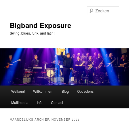
Spring
Spring
naar
naar
Zoek
de
de
primaire
secundaire
Bigband Exposure
inhoud
inhoud
Swing, blues, funk, and latin!
Hoofdmenu
Welkom!
Willkommen!
Blog
Optredens
Multimedia
Info
Contact
MAANDELIJKS ARCHIEF:
NOVEMBER 2025