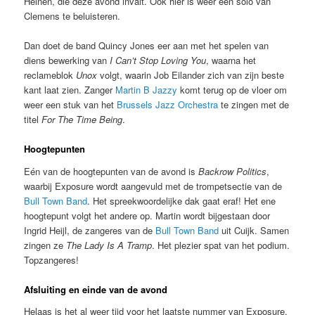
Heinen, die deze avond invalt. Ook hier is weer een solo van
Clemens te beluisteren.
Dan doet de band Quincy Jones eer aan met het spelen van
diens bewerking van
I Can’t Stop Loving You
, waarna het
reclameblok
Unox
volgt, waarin Job Eilander zich van zijn beste
kant laat zien. Zanger
Martin B Jazzy
komt terug op de vloer om
weer een stuk van het
Brussels Jazz Orchestra
te zingen met de
titel
For The Time Being
.
Hoogtepunten
Eén van de hoogtepunten van de avond is
Backrow Politics
,
waarbij Exposure wordt aangevuld met de trompetsectie van de
Bull Town Band
. Het spreekwoordelijke dak gaat eraf! Het ene
hoogtepunt volgt het andere op. Martin wordt bijgestaan door
Ingrid Heijl, de zangeres van de
Bull Town Band
uit Cuijk. Samen
zingen ze
The Lady Is A Tramp
. Het plezier spat van het podium.
Topzangeres!
Afsluiting en einde van de avond
Helaas is het al weer tijd voor het laatste nummer van Exposure,