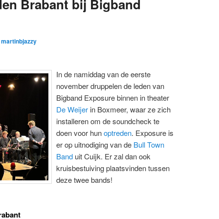
en Brabant bij Bigband
r
martinbjazzy
In de namiddag van de eerste
november druppelen de leden van
Bigband Exposure binnen in theater
De Weijer
in Boxmeer, waar ze zich
installeren om de soundcheck te
doen voor hun
optreden
. Exposure is
er op uitnodiging van de
Bull Town
Band
uit Cuijk. Er zal dan ook
kruisbestuiving plaatsvinden tussen
deze twee bands!
rabant