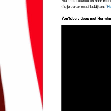
Hermine Deurloo en haar mondh
die je zeker moet bekijken: “
He
YouTube videos met Hermin