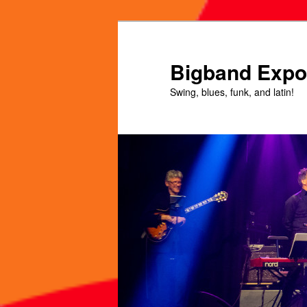
Spring
Spring
naar
naar
de
de
Bigband Expo
primaire
secundaire
Swing, blues, funk, and latin!
inhoud
inhoud