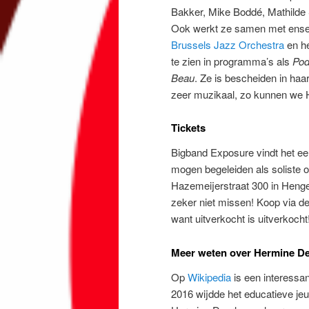
Bakker, Mike Boddé, Mathilde S
Ook werkt ze samen met ense
Brussels Jazz Orchestra
en h
te zien in programma’s als
Pod
Beau
. Ze is bescheiden in haar
zeer muzikaal, zo kunnen we 
Tickets
Bigband Exposure vindt het e
mogen begeleiden als soliste o
Hazemeijerstraat 300 in Henge
zeker niet missen! Koop via d
want uitverkocht is uitverkocht
Meer weten over Hermine D
Op
Wikipedia
is een interessan
2016 wijdde het educatieve 