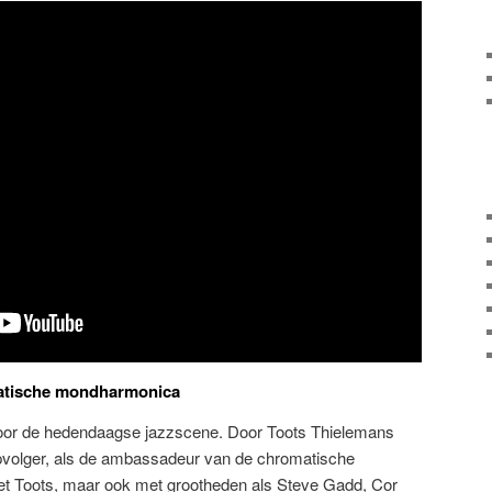
atische mondharmonica
oor de hedendaagse jazzscene. Door Toots Thielemans
opvolger, als de ambassadeur van de chromatische
t Toots, maar ook met grootheden als Steve Gadd, Cor