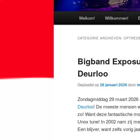
Hoofdmenu
Welkom!
Willkommen!
CATEGORIE ARCHIEVEN:
OPTRED
Bigband Exposu
Deurloo
Geplaatst op
26 januari 2026
door
m
Zondagmiddag 29 maart 2026 
Deurloo
! De meeste mensen we
zo! Want deze fantastische mo
Unox tune! In 2002 nam zij met
Een blijver, want zelfs vorig 