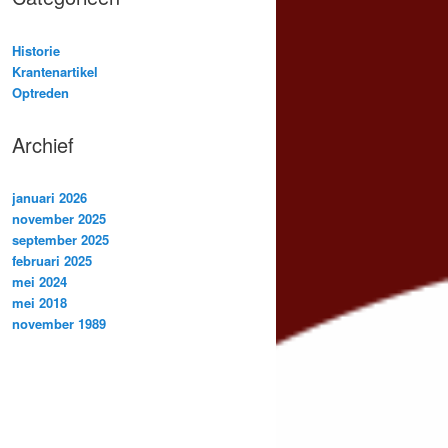
Historie
Krantenartikel
Optreden
Archief
januari 2026
november 2025
september 2025
februari 2025
mei 2024
mei 2018
november 1989