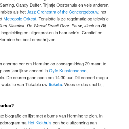
anting, Candy Dulfer, Trijntje Oosterhuis en vele anderen.
mbles als het
Jazz Orchestra of the Concertgebouw
, het
et
Metropole Orkest
. Tenslotte is ze regelmatig op televisie
ium Klassiek
,
De Wereld Draait Door
,
Pauw
,
Jinek
en
Bij
 begeleiding en uitgesproken in haar solo’s. Creatief en
Hermine het best omschrijven.
en enorme eer om Hermine op zondagmiddag 29 maart te
p ons jaarlijkse concert in
Oyfo Kunstenschool
,
lo. De deuren gaan open om 14:30 uur. Dit concert mag u
e website van Tickable uw
tickets
. Wees er dus snel bij,
!
eurloo?
te biografie en lijst met albums van Hermine te zien. In
jeugdprogramma
Het Klokhuis
een hele uitzending aan