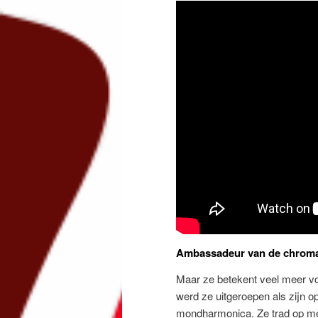
Ambassadeur van de chrom
Maar ze betekent veel meer v
werd ze uitgeroepen als zijn 
mondharmonica. Ze trad op me