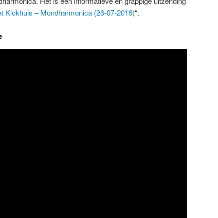
armonica. Het is een informatieve en grappige uitzending
t Klokhuis – Mondharmonica (26-07-2016)
“.
e